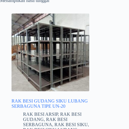
Menampilkan hasil tunggal
RAK BESI GUDANG SIKU LUBANG
SERBAGUNA TIPE UN-20
RAK BESI ARSIP
,
RAK BESI
GUDANG
,
RAK BESI
SERBAGUNA
,
RAK BESI SIKU
,