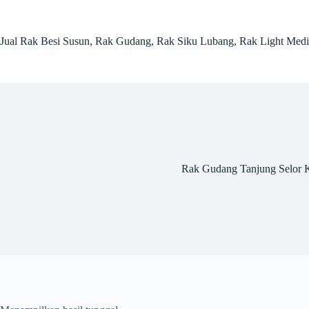
Skip
to
content
Jual Rak Besi Susun, Rak Gudang, Rak Siku Lubang, Rak Light Me
Rak Gudang Tanjung Selor K