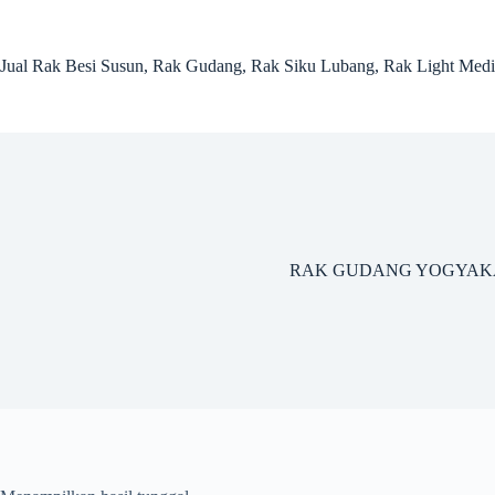
Skip
to
content
Jual Rak Besi Susun, Rak Gudang, Rak Siku Lubang, Rak Light Me
RAK GUDANG YOGYAK