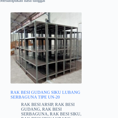
Menampilkan hasil tunggal
RAK BESI GUDANG SIKU LUBANG
SERBAGUNA TIPE UN-20
RAK BESI ARSIP
,
RAK BESI
GUDANG
,
RAK BESI
SERBAGUNA
,
RAK BESI SIKU
,